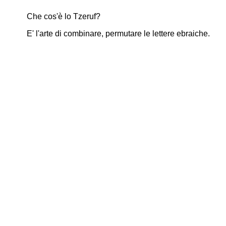
Che cos'è lo Tzeruf?
E' l'arte di combinare, permutare le lettere ebraiche.
indice
-
Torah
-
Arte e Kabbalah
-
Scienza e Kabbalah
-
Israele
-
judaica
-
pubblicazioni
-
musica
-
fotografia
-
cine
Sapienza della Verità
-
Tobia Ravà
-
David Friedman
-
Esrher Ghenassia
-
Berger
italiano
,