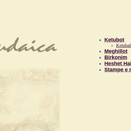
Ketubot
Ketubah
Meghillot
Birkonim
Heshet Hai
Stampe e r