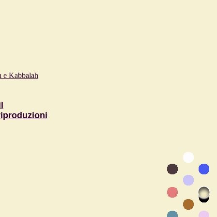
 e Kabbalah
l
iproduzioni