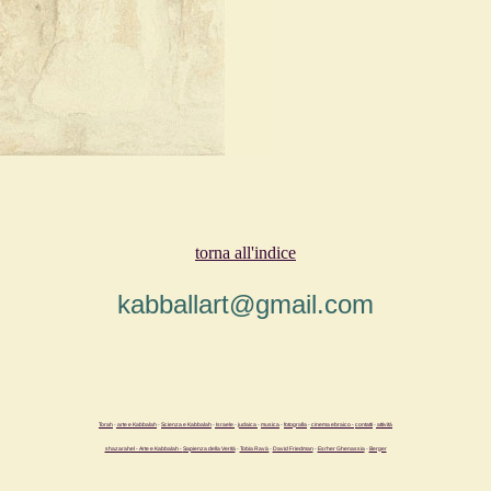
torna all'indice
kabballart@gmail.com
Torah
-
arte e Kabbalah
-
Scienza e Kabbalah
-
Israele
-
judaica
-
musica
-
fotografia
-
cinema ebraico -
contatti
-
attività
shazarahel - Arte e Kabbalah -
Sapienza della Verità
-
Tobia Ravà
-
David Friedman
-
Esrher Ghenassia
-
Berger