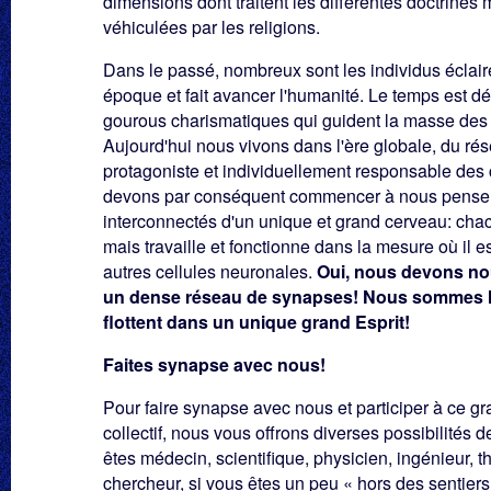
dimensions dont traitent les différentes doctrines m
véhiculées par les religions.
Dans le passé, nombreux sont les individus éclair
époque et fait avancer l'humanité. Le temps est d
gourous charismatiques qui guident la masse des d
Aujourd'hui nous vivons dans l'ère globale, du rés
protagoniste et individuellement responsable des c
devons par conséquent commencer à nous pense
interconnectés d'un unique et grand cerveau: chac
mais travaille et fonctionne dans la mesure où il 
autres cellules neuronales.
Oui, nous devons no
u
n dense r
éseau de synapses! Nous sommes 
flottent
dans un
unique grand Esprit!
Faites synapse avec nous!
Pour faire synapse avec nous et participer à ce g
collectif, nous vous offrons diverses possibilités d
êtes médecin, scientifique, physicien, ingénieur, 
chercheur, si vous êtes un peu « hors des sentiers 