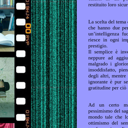
restituito loro sicu
La scelta del tema 
che hanno due perc
un’intelligenza f
riesce in ogni im
prestigio.
Il semplice è in
neppure ad aggius
malgrado i glorios
insoddisfatto, pie
degli altri, mentre
ignorante è pur se
gratitudine per ciò 
Ad un certo mom
pessimismo del sag
mondo tale che lo
ottimismo del se