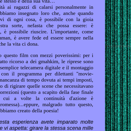
e stesso e della sua vita…
ità ai ragazzi di calarsi personalmente in
abbiamo insegnato loro che, anche quando
ivi di ogni cosa, è possibile con la gioia
ostra sorte, nefasta che possa essere: è
, è possibile riuscire. L’importante, come
man, è avere fede ed essere sempre nella
che la vita ci dona.
o questo film con mezzi poverissimi: per i
tto ricorso a dei gmahkim, le riprese sono
 semplice telecamera digitale e il montaggio
o con il programma per dilettanti "movie-
 mancanza di tempo dovuta ai tempi imposti,
o di rigirare quelle scene che necessitavano
orrezioni (questo a scapito della fase finale
 cui a volte la continuità d'azione è
omessa)...eppure, malgrado tutto questo,
abbiamo creato della poesia!
esta esperienza avete imparato molte
e vi aspetta: girare la stessa scena mille