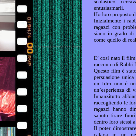
scolastico…cerc
entusiasmarli.
Ho loro proposto di
Inizialmente i rab
ragazzi con proble
siano in grado di
come quello di rea
E’ così nato il film
racconto di Rabbi 
Questo film è stat
persuasione unica 
un film non è un’
un’esperienza di v
Innanzitutto abbia
raccogliendo le loro
ragazzi hanno dim
saputo tirare fuor
dentro loro stessi a
Il poter dimostrare
calarsi in un pe