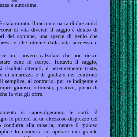
rezza e autostima.
è stata mirata: il racconto narra di due amici
orsi di vita diversi: il saggio è dotato di
uori del comune, una specie di genio che
presa e che ottiene dalla vita successo e
vece un povero calzolaio che non riesce
tare bene le scarpe. Tuttavia il saggio,
i risultati ottenuti, è perennemente triste,
no di amarezza e di giudizio nei confronti
 il semplice, al contrario, pur se indigente e
mpre gioioso, ottimista, positivo, pieno di
che la vita gli offre.
ento si capovolgeranno le sorti: il
gio lo porterà ad un altezzoso disprezzo del
 condurrà alla miseria; mentre il gioioso
mplice lo condurrà ad operare una grande