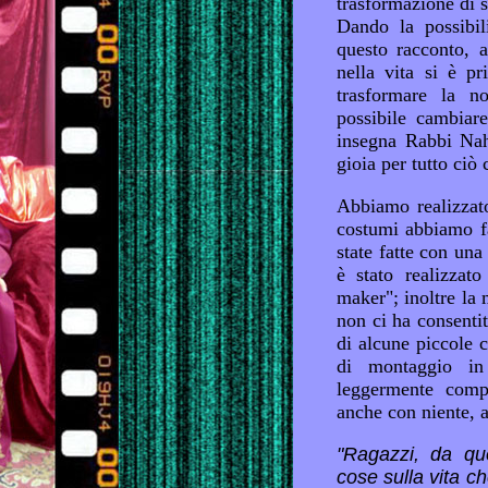
trasformazione di s
Dando la possibil
questo racconto, 
nella vita si è pr
trasformare la n
possibile cambiare
insegna Rabbi Nah
gioia per tutto ciò 
Abbiamo realizzat
costumi abbiamo fa
state fatte con una
è stato realizzat
maker"; inoltre la
non ci ha consentit
di alcune piccole c
di montaggio in
leggermente compr
anche con niente, 
"Ragazzi, da qu
cose sulla vita ch