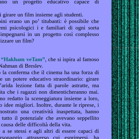
avano un progetto educativo capace di
 girare un film insieme agli studenti.
bini erano un po’ titubanti: è possibile che
mi psicologici i e familiari di ogni sorta
 impegnarsi in un progetto così complesso
lizzare un film?
“Hakham veTam”
, che si ispira al famoso
Nahman di Breslev.
o la conferma che il cinema ha una forza di
e un potere educativo straordinario: girare
arida lezione fatta di parole astratte, ma
ita che i ragazzi non dimenticheranno mai.
mo redatto la sceneggiatura insieme a loro,
 idee migliori. Inoltre, durante le riprese, i
ostrato una creatività inaspettata, hanno
i tutto il potenziale che avevano seppellito
 causa delle difficoltà della vita.
 a se stessi e agli altri di essere capaci di
rsonaggio attraverso cui esprimersi, ha