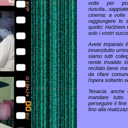
volte per po
riuscita...sapp
cinema: a volte t
raggiungere lo s
quello: HaShem mo
solo i vostri succ
Avete imparato il
innanzitutto un'e
siamo tutti colleg
rende invalido l
recitato bene ma
da rifare comu
l'opera soltanto s
Tenacia: anche 
mandare tutto 
perseguire il fin
fino alla realizza