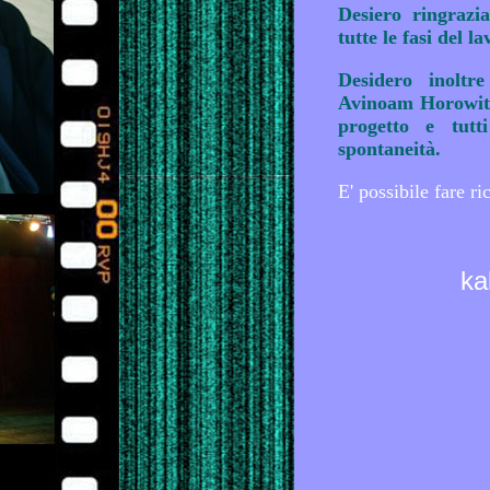
Desiero ringraz
tutte le fasi del l
Desidero inoltr
Avinoam Horowitz 
progetto e tutt
spontaneità.
E' possibile fare ri
ka