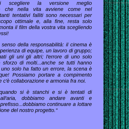
i scegliere la versione meglio
iate che nella vita avviene come nel
anti tentativi falliti sono necessari per
copo ottimale e, alla fine, resta solo
nta il film della vostra vita scegliendo
essi!
 senso della responsabilità: il cinema è
sperienza di equipe, un lavoro di gruppo;
ati gli uni gli altri; l'errore di uno solo
o sforzo di molti...anche se tutti hanno
 uno solo ha fatto un errore, la scena è
nque! Possiamo portare a compimento
e c'è collaborazione e armonia fra noi.
quando si è stanchi e si è tentati di
all'aria, dobbiamo andare avanti e
e prefisso...dobbiamo continuare a lottare
zione del nostro progetto."