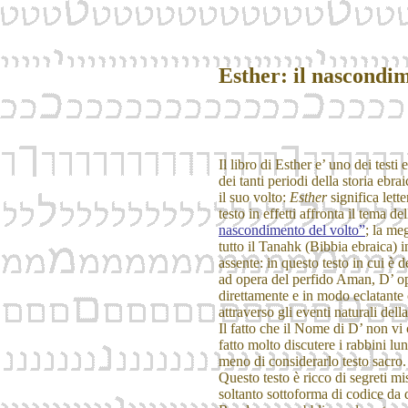
Esther: il nascondim
Il libro di Esther e’ uno dei testi
dei tanti periodi della storia ebr
il suo volto:
Esther
significa lett
testo in effetti affronta il tema del
nascondimento del volto”
; la meg
tutto il Tanahk (Bibbia ebraica) i
assente: in questo testo in cui è d
ad opera del perfido Aman, D’ o
direttamente e in modo eclatante
attraverso gli eventi naturali della
Il fatto che il Nome di D’ non v
fatto molto discutere i rabbini lun
meno di considerarlo testo sacro.
Questo testo è ricco di segreti mi
soltanto sottoforma di codice da d