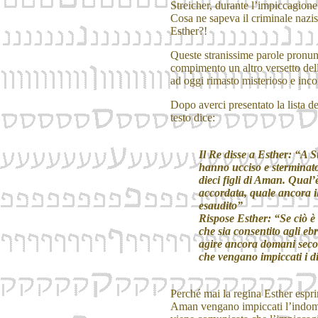
Streicher, durante l’impiccagio
Cosa ne sapeva il criminale nazist
Esther?!
Queste stranissime parole pronun
compimento un altro versetto dell
ad oggi rimasto misterioso e inc
Dopo averci presentato la lista d
testo dice:
Il Re disse a Esther: “A Su
hanno ucciso e sterminat
dieci figli di Aman. Qual’è
accordata, quale ancora il
esaudito”
Rispose Esther: “Se ciò è 
che sia consentito agli eb
agire ancora domani secon
che vengano impiccati i di
Perché mai la regina Esther esprim
Aman vengano impiccati l’indomani