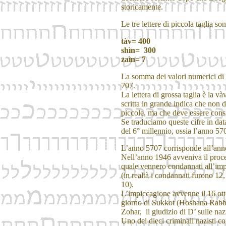
storicamente.
Le tre lettere di piccola taglia son
tàv= 400
shìn= 300
zaìn= 7
La somma dei valori numerici di q
707.
La lettera di grossa taglia è la vàv
scritta in grande indica che non d
piccole, ma che deve essere consi
Se traduciamo queste cifre in dat
del 6° millennio, ossia l’anno 57
L’anno 5707 corrisponde all’anno
Nell’anno 1946 avveniva il proce
quale vennero condannati all’impi
(in realtà i condannati furono 12,
10).
L’impiccagione avvenne il 16 ott
giorno di Sukkot (Hoshana Rabba
Zohar, il giudizio di D’ sulle na
Uno dei dieci criminali nazisti c