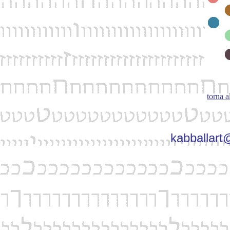
torna a
kabballar