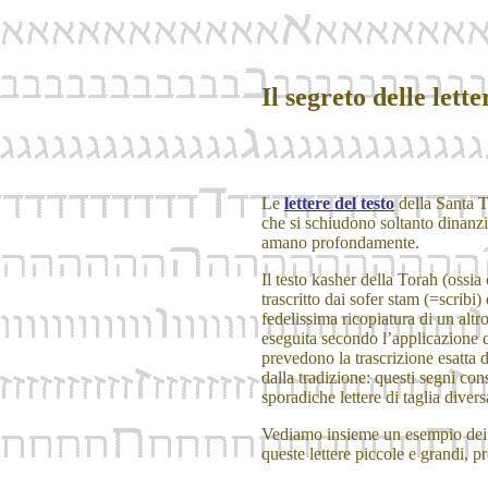
Il segreto delle lette
Le
lettere del testo
della Santa T
che si schiudono soltanto dinanzi
amano profondamente.
Il testo kasher della Torah (ossia
trascritto dai sofer stam (=scribi
fedelissima ricopiatura di un altr
eseguita secondo l’applicazione d
prevedono la trascrizione esatta 
dalla tradizione: questi segni con
sporadiche lettere di taglia divers
Vediamo insieme un esempio dei m
queste lettere piccole e grandi, p