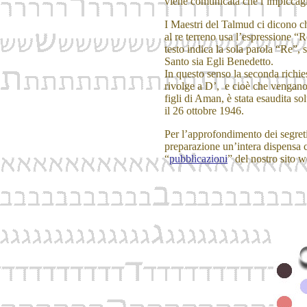
viene comunicata che l’impiccagi
I Maestri del Talmud ci dicono ch
al re terreno usa l’espressione 
testo indica la sola parola “Re”, s
Santo sia Egli Benedetto.
In questo senso la seconda richie
rivolge a D’, e cioè che vengano
figli di Aman, è stata esaudita s
il 26 ottobre 1946.
Per l’approfondimento dei segreti
preparazione un’intera dispensa c
“
pubblicazioni
” del nostro sito w